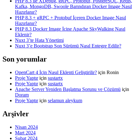
PHP 8.3 ile XDebug, gRPC, Protobuf, PostgreSQL, Redis,
Kafka, MongoDB, Swoole Barındıran Docker Image Nasıl
Hazırlanır?
PHP 8.3 + gRPC + Protobuf İçeren Docker Image Nasıl
Hazırlanır?
PHP 8.3 Docker Image İçine Apache SkyWalking Nasıl
Eklenir?
Nuxt 3’te Hata Yönetimi
Nuxt 3’e Bootstrap Son Sürümü Nasıl Entegre Edilir?
Son yorumlar
OpenCart 4 İçin Nasıl Eklenti Geliştirilir?
için
Ronin
Proje Yaptır
için
sustartx
Proje Yaptır
için
sustartx
Apache Server Yeniden Başlatma Sorunu ve Çözümü
için
Doram
Proje Yaptır
için
selamun aleykum
Arşivler
Nisan 2024
Mart 2024
Şubat 2024