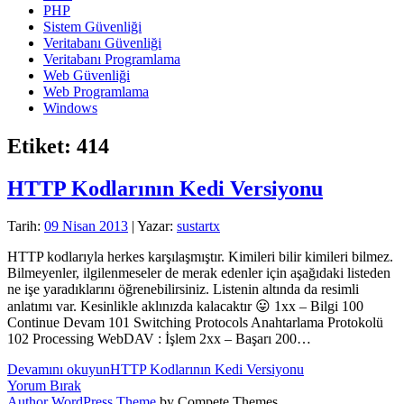
PHP
Sistem Güvenliği
Veritabanı Güvenliği
Veritabanı Programlama
Web Güvenliği
Web Programlama
Windows
Etiket:
414
HTTP Kodlarının Kedi Versiyonu
Tarih:
09 Nisan 2013
| Yazar:
sustartx
HTTP kodlarıyla herkes karşılaşmıştır. Kimileri bilir kimileri bilmez.
Bilmeyenler, ilgilenmeseler de merak edenler için aşağıdaki listeden
ne işe yaradıklarını öğrenebilirsiniz. Listenin altında da resimli
anlatımı var. Kesinlikle aklınızda kalacaktır 😛 1xx – Bilgi 100
Continue Devam 101 Switching Protocols Anahtarlama Protokolü
102 Processing WebDAV : İşlem 2xx – Başarı 200…
Devamını okuyun
HTTP Kodlarının Kedi Versiyonu
Yorum Bırak
Author WordPress Theme
by Compete Themes