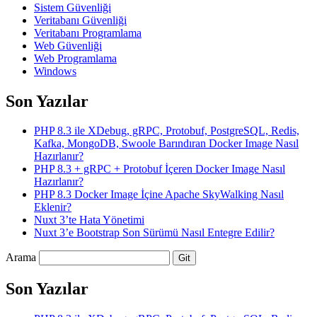
Sistem Güvenliği
Veritabanı Güvenliği
Veritabanı Programlama
Web Güvenliği
Web Programlama
Windows
Son Yazılar
PHP 8.3 ile XDebug, gRPC, Protobuf, PostgreSQL, Redis,
Kafka, MongoDB, Swoole Barındıran Docker Image Nasıl
Hazırlanır?
PHP 8.3 + gRPC + Protobuf İçeren Docker Image Nasıl
Hazırlanır?
PHP 8.3 Docker Image İçine Apache SkyWalking Nasıl
Eklenir?
Nuxt 3’te Hata Yönetimi
Nuxt 3’e Bootstrap Son Sürümü Nasıl Entegre Edilir?
Arama
Son Yazılar