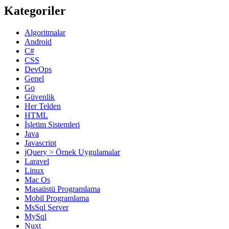
Kategoriler
Algoritmalar
Android
C#
CSS
DevOps
Genel
Go
Güvenlik
Her Telden
HTML
İşletim Sistemleri
Java
Javascript
jQuery > Örnek Uygulamalar
Laravel
Linux
Mac Os
Masaüstü Programlama
Mobil Programlama
MsSql Server
MySql
Nuxt