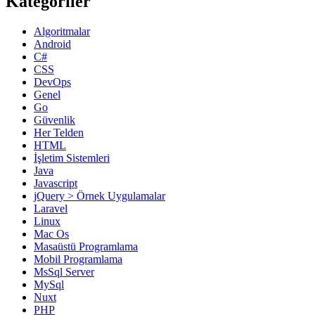
Kategoriler
Algoritmalar
Android
C#
CSS
DevOps
Genel
Go
Güvenlik
Her Telden
HTML
İşletim Sistemleri
Java
Javascript
jQuery > Örnek Uygulamalar
Laravel
Linux
Mac Os
Masaüstü Programlama
Mobil Programlama
MsSql Server
MySql
Nuxt
PHP