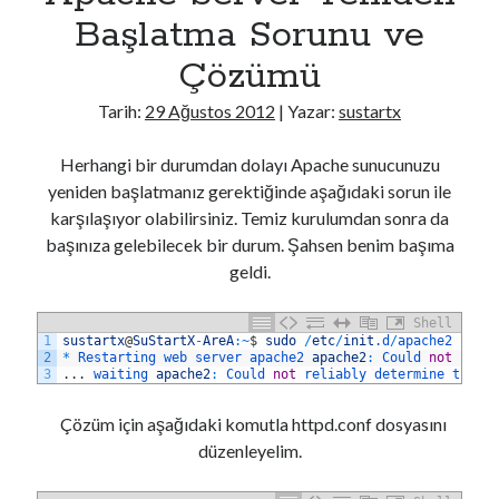
Android
Başlatma Sorunu ve
C#
Çözümü
CSS
DevOps
Tarih:
29 Ağustos 2012
| Yazar:
sustartx
Genel
Go
Herhangi bir durumdan dolayı Apache sunucunuzu
Güvenlik
yeniden başlatmanız gerektiğinde aşağıdaki sorun ile
Her Telden
karşılaşıyor olabilirsiniz. Temiz kurulumdan sonra da
HTML
başınıza gelebilecek bir durum. Şahsen benim başıma
İşletim Sistemleri
geldi.
Java
Javascript
Shell
jQuery > Örnek Uygulamalar
1
sustartx
@
SuStartX
-
AreA
:
~
$
sudo
/
etc
/
init
.d
/
apache2 
rest
2
*
Restarting 
web 
server 
apache2 
apache2
:
Could 
not
reli
Laravel
3
.
.
.
waiting 
apache2
:
Could 
not
reliably 
determine 
the 
s
Linux
Mac Os
Çözüm için aşağıdaki komutla httpd.conf dosyasını
Masaüstü Programlama
düzenleyelim.
Mobil Programlama