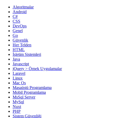
Algoritmalar
Android
C#
CSS
DevOps
Genel
Go
Güvenlik
Her Telden
HTML
İşletim Sistemleri
Java
Javascript
jQuery > Örnek Uygulamalar
Laravel
Linux
Mac Os
Masaüstü Programlama
Mobil Programlama
MsSql Server
MySql
Nuxt
PHP
Sistem Güvenliği