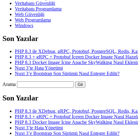
Veritabanı Güvenliği
Veritabanı Programlama
Web Güvenliği
Web Programlama
Windows
Son Yazılar
PHP 8.3 ile XDebug, gRPC, Protobuf, PostgreSQL, Redis, Ka
PHP 8.3 + gRPC + Protobuf İçeren Docker Image Nasıl Hazırl
PHP 8.3 Docker Image İçine Apache SkyWalking Nasıl Ekleni
Nuxt 3’te Hata Yönetimi
Nuxt 3’e Bootstrap Son Sürümü Nasıl Entegre Edilir?
Arama
Son Yazılar
PHP 8.3 ile XDebug, gRPC, Protobuf, PostgreSQL, Redis, Ka
PHP 8.3 + gRPC + Protobuf İçeren Docker Image Nasıl Hazırl
PHP 8.3 Docker Image İçine Apache SkyWalking Nasıl Ekleni
Nuxt 3’te Hata Yönetimi
Nuxt 3’e Bootstrap Son Sürümü Nasıl Entegre Edilir?