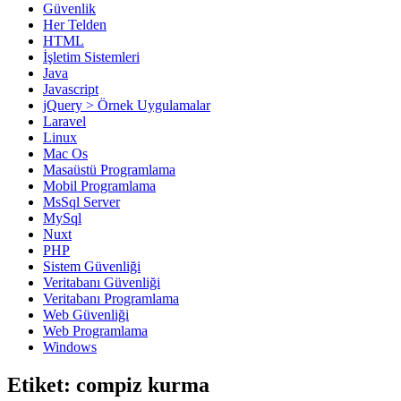
Güvenlik
Her Telden
HTML
İşletim Sistemleri
Java
Javascript
jQuery > Örnek Uygulamalar
Laravel
Linux
Mac Os
Masaüstü Programlama
Mobil Programlama
MsSql Server
MySql
Nuxt
PHP
Sistem Güvenliği
Veritabanı Güvenliği
Veritabanı Programlama
Web Güvenliği
Web Programlama
Windows
Etiket:
compiz kurma