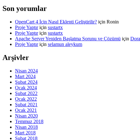
Son yorumlar
OpenCart 4 İçin Nasıl Eklenti Geliştirilir?
için
Ronin
Proje Yaptır
için
sustartx
Proje Yaptır
için
sustartx
Apache Server Yeniden Başlatma Sorunu ve Çözümü
için
Dor
Proje Yaptır
için
selamun aleykum
Arşivler
Nisan 2024
Mart 2024
Şubat 2024
Ocak 2024
Şubat 2022
Ocak 2022
Şubat 2021
Ocak 2021
Nisan 2020
Temmuz 2018
Nisan 2018
Mart 2018
Şubat 2018