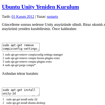
Ubuntu Unity Yeniden Kurulum
Tarih:
01 Kasım 2012
| Yazar:
sustartx
Güncelleme sonrası nedense Unity arayüzünde silindi. Biraz sıkıntılı
arayüzünü yeniden kurabilirsiniz. Önce kaldıralım:
1
sudo
apt
-
get
remove
compizconfig
-
settings
-
manager
2
sudo
apt
-
get
remove
compiz
-
fusion
-
plugins
-
extra
3
sudo
apt
-
get
remove
compiz
-
plugins
-
extra
4
sudo
apt
-
get
purge
compiz*
Ardından tekrar kuralım:
1
sudo
apt
-
get
install
unity
-
2d
2
sudo
apt
-
get
install
ubuntu
-
desktop