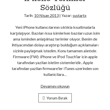
Android
Sözlüğü
C#
Tarih:
10 Nisan 2013
| Yazar:
sustartx
CSS
DevOps
Yeni iPhone kullanıcılarının sıklıkla kısaltmalarla
Genel
karşılaşıyor. Bazıları kısa isimlerken bazıları uzun isim
Go
ama isminden anlaşılmaz terimler oluyor. Benim de
Güvenlik
ihtiyacımdan dolayı araştırıp bulduğum açıklamaları
Her Telden
sizinle paylaşmak istedim. Konu tamamen alıntıdır.
HTML
Firmware (FW): iPhone ve iPod Touch’lar icin apple
İşletim Sistemleri
tarafindan yazilan isletim sistemleridir.. Apple
Java
tarafindan yazilan firmware’ler iTunes uzerinden son
Javascript
kullanicilara…
jQuery > Örnek Uygulamalar
Laravel
iPhone
Devamını okuyun
Linux
Terimler
Mac Os
Sözlüğü
Yorum Bırak
Masaüstü Programlama
Mobil Programlama