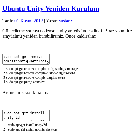
Ubuntu Unity Yeniden Kurulum
Tarih:
01 Kasım 2012
| Yazar:
sustartx
Güncelleme sonrası nedense Unity arayüzünde silindi. Biraz sıkıntılı
arayüzünü yeniden kurabilirsiniz. Önce kaldıralım:
1
sudo
apt
-
get
remove
compizconfig
-
settings
-
manager
2
sudo
apt
-
get
remove
compiz
-
fusion
-
plugins
-
extra
3
sudo
apt
-
get
remove
compiz
-
plugins
-
extra
4
sudo
apt
-
get
purge
compiz*
Ardından tekrar kuralım:
1
sudo
apt
-
get
install
unity
-
2d
2
sudo
apt
-
get
install
ubuntu
-
desktop