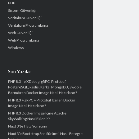
PHP
Sistem Güvenliği
Veritabanı Güvenliği
Veritabanı Programlama
Web Güvenliği
Web Programlama
Windows
Son Yazılar
PHP 8.3 ile XDebug, gRPC, Protobuf,
PostgreSQL, Redis, Kafka, MongoDB, Swoole
Barındıran Docker Image Nasıl Hazırlanır?
PHP 8.3 + gRPC + Protobuf İçeren Docker
Image Nasıl Hazırlanır?
PHP 8.3 Docker Image İçine Apache
SkyWalking Nasıl Eklenir?
Nuxt 3’te Hata Yönetimi
Nuxt 3’e Bootstrap Son Sürümü Nasıl Entegre