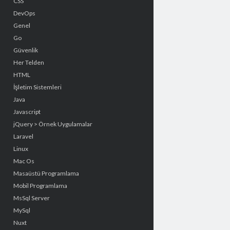
CSS
DevOps
Genel
Go
Güvenlik
Her Telden
HTML
İşletim Sistemleri
Java
Javascript
jQuery > Örnek Uygulamalar
Laravel
Linux
Mac Os
Masaüstü Programlama
Mobil Programlama
MsSql Server
MySql
Nuxt