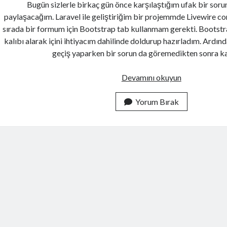
Bugün sizlerle birkaç gün önce karşılaştığım ufak bir sor
paylaşacağım. Laravel ile geliştiriğim bir projemmde Livewire 
sırada bir formum için Bootstrap tab kullanmam gerekti. Bootstra
kalıbı alarak içini ihtiyacım dahilinde doldurup hazırladım. Ardı
geçiş yaparken bir sorun da göremedikten sonra 
Laravel
Devamını okuyun
Livewire
ile
Yorum Bırak
Bootstrap
Tab
Kullanımı
ve
Active
Tab
Sorununa
Çözüm