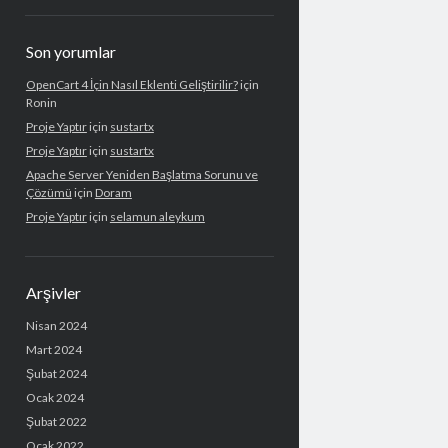
Son yorumlar
OpenCart 4 İçin Nasıl Eklenti Geliştirilir?
için
Ronin
Proje Yaptır
için
sustartx
Proje Yaptır
için
sustartx
Apache Server Yeniden Başlatma Sorunu ve
Çözümü
için
Doram
Proje Yaptır
için
selamun aleykum
Arşivler
Nisan 2024
Mart 2024
Şubat 2024
Ocak 2024
Şubat 2022
Ocak 2022