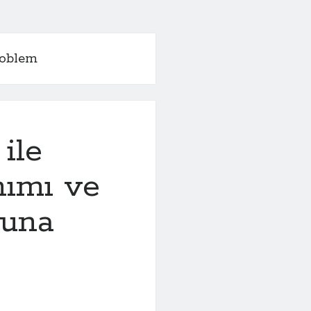
roblem
ile
nımı ve
nuna