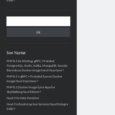
Edilir?
Arama
Son Yazılar
PHP 8.3 ile XDebug, gRPC, Protobuf,
PostgreSQL, Redis, Kafka, MongoDB, Swoole
Barındıran Docker Image Nasıl Hazırlanır?
PHP 8.3 + gRPC + Protobuf İçeren Docker
Image Nasıl Hazırlanır?
PHP 8.3 Docker Image İçine Apache
SkyWalking Nasıl Eklenir?
Nuxt 3’te Hata Yönetimi
Nuxt 3’e Bootstrap Son Sürümü Nasıl Entegre
Edilir?