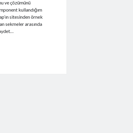
unu ve çözümünü
component kullandığım
p’ın sitesinden örnek
ndan sekmeler arasında
kaydet…