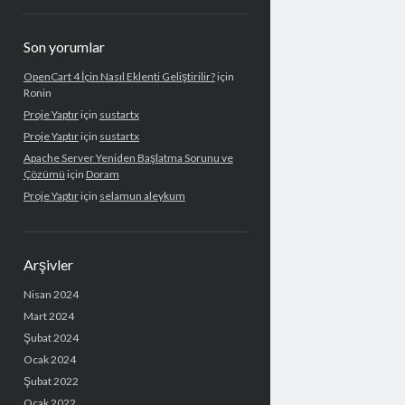
Son yorumlar
OpenCart 4 İçin Nasıl Eklenti Geliştirilir?
için
Ronin
Proje Yaptır
için
sustartx
Proje Yaptır
için
sustartx
Apache Server Yeniden Başlatma Sorunu ve
Çözümü
için
Doram
Proje Yaptır
için
selamun aleykum
Arşivler
Nisan 2024
Mart 2024
Şubat 2024
Ocak 2024
Şubat 2022
Ocak 2022