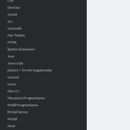
CSS
DevOps
Genel
Go
Güvenlik
Her Telden
HTML
İşletim Sistemleri
Java
Javascript
jQuery > Örnek Uygulamalar
Laravel
Linux
Mac Os
Masaüstü Programlama
Mobil Programlama
MsSql Server
MySql
Nuxt