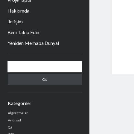
Hakkımda
İletişim
Beni Takip Edin
Yeniden Merhaba Dünya!
Yan
Arama
Menü
Kategoriler
Algoritmalar
Android
C#