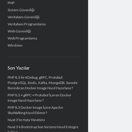
PHP
Sistem Güvenliği
Veritabanı Güvenliği
Veritabanı Programlama
Web Güvenliği
Web Programlama
Windows
Son Yazılar
PHP 8.3 ile XDebug, gRPC, Protobuf,
PostgreSQL, Redis, Kafka, MongoDB, Swoole
Barındıran Docker Image Nasıl Hazırlanır?
PHP 8.3 + gRPC + Protobuf İçeren Docker
Image Nasıl Hazırlanır?
PHP 8.3 Docker Image İçine Apache
SkyWalking Nasıl Eklenir?
Nuxt 3’te Hata Yönetimi
Nuxt 3’e Bootstrap Son Sürümü Nasıl Entegre