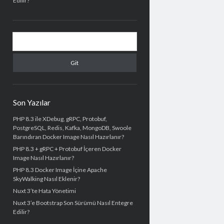
Edilir?
Arama
Son Yazılar
PHP 8.3 ile XDebug, gRPC, Protobuf,
PostgreSQL, Redis, Kafka, MongoDB, Swoole
Barındıran Docker Image Nasıl Hazırlanır?
PHP 8.3 + gRPC + Protobuf İçeren Docker
Image Nasıl Hazırlanır?
PHP 8.3 Docker Image İçine Apache
SkyWalking Nasıl Eklenir?
Nuxt 3’te Hata Yönetimi
Nuxt 3’e Bootstrap Son Sürümü Nasıl Entegre
Edilir?