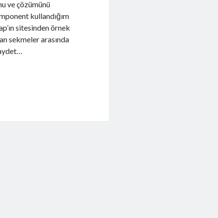
unu ve çözümünü
component kullandığım
p’ın sitesinden örnek
ndan sekmeler arasında
kaydet…