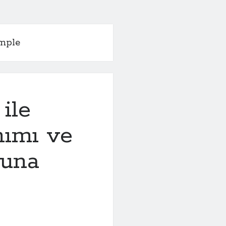
ample
ile
nımı ve
nuna