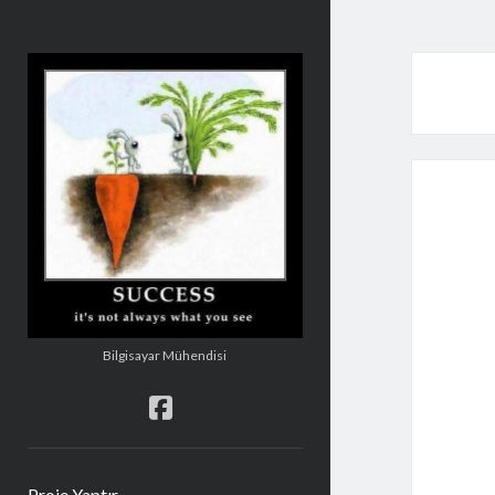
Şakir
Mehmetoğlu
Bilgisayar Mühendisi
facebook
Proje Yaptır