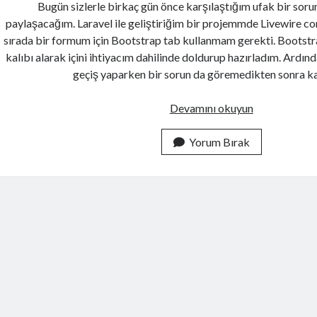
Bugün sizlerle birkaç gün önce karşılaştığım ufak bir sor
paylaşacağım. Laravel ile geliştiriğim bir projemmde Livewire 
sırada bir formum için Bootstrap tab kullanmam gerekti. Bootstra
kalıbı alarak içini ihtiyacım dahilinde doldurup hazırladım. Ardı
geçiş yaparken bir sorun da göremedikten sonra 
Laravel
Devamını okuyun
Livewire
ile
Yorum Bırak
Bootstrap
Tab
Kullanımı
ve
Active
Tab
Sorununa
Çözüm