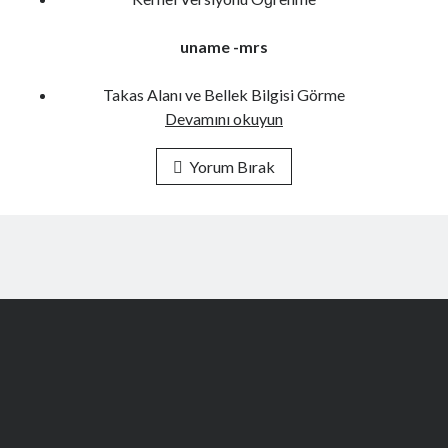
MsSql Server
MySql
uname -mrs
Nuxt
PHP
Takas Alanı ve Bellek Bilgisi Görme
Sistem Güvenliği
Linux
Devamını okuyun
Veritabanı Güvenliği
Ubuntu
Veritabanı Programlama
Terminal
Yorum Bırak
Web Güvenliği
Komutları
Web Programlama
Windows
Son Yazılar
PHP 8.3 ile XDebug, gRPC, Protobuf, PostgreSQL, Redis, Kafka,
MongoDB, Swoole Barındıran Docker Image Nasıl Hazırlanır?
PHP 8.3 + gRPC + Protobuf İçeren Docker Image Nasıl Hazırlanır?
PHP 8.3 Docker Image İçine Apache SkyWalking Nasıl Eklenir?
Nuxt 3’te Hata Yönetimi
Nuxt 3’e Bootstrap Son Sürümü Nasıl Entegre Edilir?