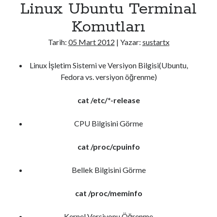
Linux Ubuntu Terminal
Android
C#
Komutları
CSS
Tarih:
05 Mart 2012
| Yazar:
sustartx
DevOps
Genel
Linux İşletim Sistemi ve Versiyon Bilgisi(Ubuntu,
Go
Fedora vs. versiyon öğrenme)
Güvenlik
Her Telden
cat /etc/*-release
HTML
İşletim Sistemleri
CPU Bilgisini Görme
Java
Javascript
cat /proc/cpuinfo
jQuery > Örnek Uygulamalar
Laravel
Bellek Bilgisini Görme
Linux
Mac Os
cat /proc/meminfo
Masaüstü Programlama
Mobil Programlama
Kernel Versiyonu Öğrenme