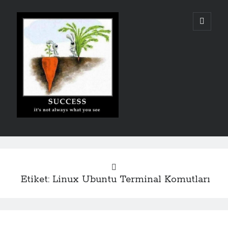
Şakir
ana
menüyü
aç
Mehmetoğlu
Yan
Arama
Menü
Etiket:
Linux Ubuntu Terminal Komutları
Kategoriler
Algoritmalar