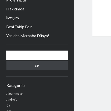
Hakkımda
İletişim
Beni Takip Edin
Yeniden Merhaba Dünya!
Yan
Arama
Menü
Kategoriler
Algoritmalar
Android
C#