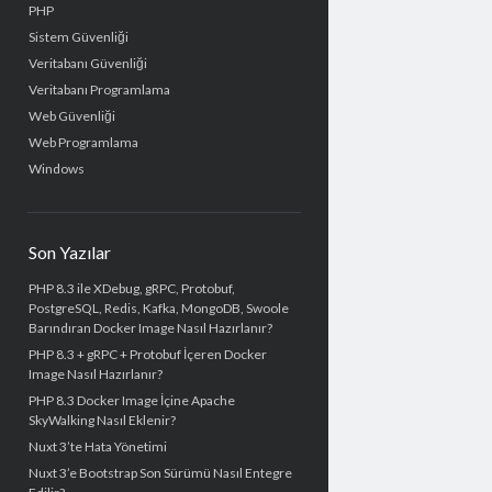
PHP
Sistem Güvenliği
Veritabanı Güvenliği
Veritabanı Programlama
Web Güvenliği
Web Programlama
Windows
Son Yazılar
PHP 8.3 ile XDebug, gRPC, Protobuf,
PostgreSQL, Redis, Kafka, MongoDB, Swoole
Barındıran Docker Image Nasıl Hazırlanır?
PHP 8.3 + gRPC + Protobuf İçeren Docker
Image Nasıl Hazırlanır?
PHP 8.3 Docker Image İçine Apache
SkyWalking Nasıl Eklenir?
Nuxt 3’te Hata Yönetimi
Nuxt 3’e Bootstrap Son Sürümü Nasıl Entegre