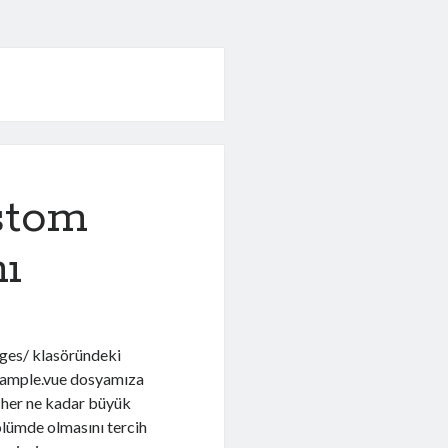
stom
ı
pages/ klasöründeki
example.vue dosyamıza
 her ne kadar büyük
olümde olmasını tercih