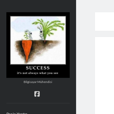
Şakir
Mehmetoğlu
Bilgisayar Mühendisi
facebook
Proje Yaptır