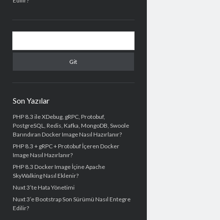
Edilir?
Arama
Son Yazılar
PHP 8.3 ile XDebug, gRPC, Protobuf,
PostgreSQL, Redis, Kafka, MongoDB, Swoole
Barındıran Docker Image Nasıl Hazırlanır?
PHP 8.3 + gRPC + Protobuf İçeren Docker
Image Nasıl Hazırlanır?
PHP 8.3 Docker Image İçine Apache
SkyWalking Nasıl Eklenir?
Nuxt 3’te Hata Yönetimi
Nuxt 3’e Bootstrap Son Sürümü Nasıl Entegre
Edilir?