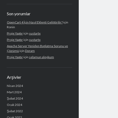
Son yorumlar
OpenCart 4 İçin Nasıl Eklenti Geliştirilir?
için
Ronin
Proje Yaptır
için
sustartx
Proje Yaptır
için
sustartx
Apache Server Yeniden Başlatma Sorunu ve
Çözümü
için
Doram
Proje Yaptır
için
selamun aleykum
Arşivler
Nisan 2024
Mart 2024
Şubat 2024
Ocak 2024
Şubat 2022
Ocak 2022