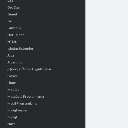
CSS
DevOps
Genel
Go
Güvenlik
Her Telden
HTML
İşletim Sistemleri
Java
Javascript
jQuery > Örnek Uygulamalar
Laravel
Linux
Mac Os
Masaüstü Programlama
Mobil Programlama
MsSql Server
MySql
Nuxt