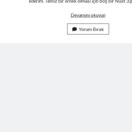
ederim. Temiz bir örnek olması için boş bir Nuxt 3 
Nuxt
Devamını okuyun
3
İçinde
Yorum Bırak
Custom
Route
Kullanımı