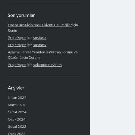
Son yorumlar
OpenCart 4 İçin Nasıl Eklenti Geliştirilir?
için
Ronin
Proje Yaptır
için
sustartx
Proje Yaptır
için
sustartx
Apache Server Yeniden Başlatma Sorunu ve
Çözümü
için
Doram
Proje Yaptır
için
selamun aleykum
Arşivler
Nisan 2024
Mart 2024
Şubat 2024
Ocak 2024
Şubat 2022
Ocak 2022