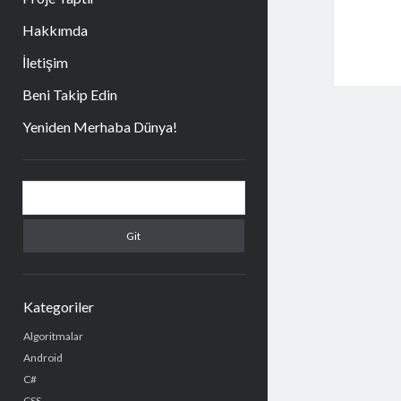
e
u
b
Hakkımda
o
İletişim
o
k
Beni Takip Edin
Yeniden Merhaba Dünya!
Y
A
a
r
n
a
m
M
a
e
Kategoriler
n
Algoritmalar
Android
ü
C#
CSS