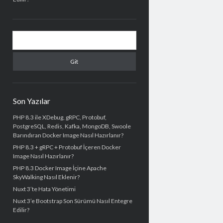
A
r
a
m
a
Son Yazılar
PHP 8.3 ile XDebug, gRPC, Protobuf,
PostgreSQL, Redis, Kafka, MongoDB, Swoole
Barındıran Docker Image Nasıl Hazırlanır?
PHP 8.3 + gRPC + Protobuf İçeren Docker
Image Nasıl Hazırlanır?
PHP 8.3 Docker Image İçine Apache
SkyWalking Nasıl Eklenir?
Nuxt 3’te Hata Yönetimi
Nuxt 3’e Bootstrap Son Sürümü Nasıl Entegre
Edilir?