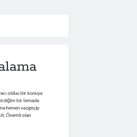
talama
acı olduu bir konuya
ştirdiğim bir temada
 ama hemen vazgeçip
sit. Önemli olan