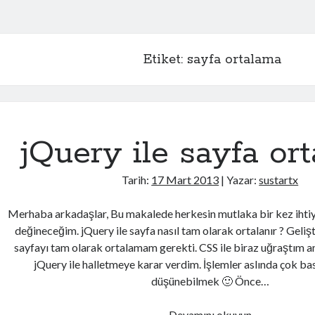
Etiket:
sayfa ortalama
jQuery ile sayfa or
Tarih:
17 Mart 2013
| Yazar:
sustartx
Merhaba arkadaşlar, Bu makalede herkesin mutlaka bir kez ihtiy
değineceğim. jQuery ile sayfa nasıl tam olarak ortalanır ? Geli
sayfayı tam olarak ortalamam gerekti. CSS ile biraz uğraştım
jQuery ile halletmeye karar verdim. İşlemler aslında çok ba
düşünebilmek 🙂 Önce…
Devamını okuyun
j