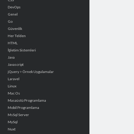
DevOps
Genel
Go
Güvenlik
Her Telden
HTML
İşletim Sistemleri
Java
Javascript
jQuery > Örnek Uygulamalar
Laravel
Linux
Mac Os
Masaüstü Programlama
Mobil Programlama
MsSql Server
MySql
Nuxt