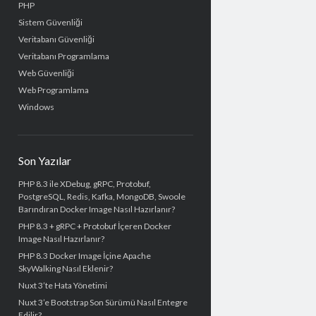
PHP
Sistem Güvenliği
Veritabanı Güvenliği
Veritabanı Programlama
Web Güvenliği
Web Programlama
Windows
Son Yazılar
PHP 8.3 ile XDebug, gRPC, Protobuf,
PostgreSQL, Redis, Kafka, MongoDB, Swoole
Barındıran Docker Image Nasıl Hazırlanır?
PHP 8.3 + gRPC + Protobuf İçeren Docker
Image Nasıl Hazırlanır?
PHP 8.3 Docker Image İçine Apache
SkyWalking Nasıl Eklenir?
Nuxt 3’te Hata Yönetimi
Nuxt 3’e Bootstrap Son Sürümü Nasıl Entegre
Edilir?