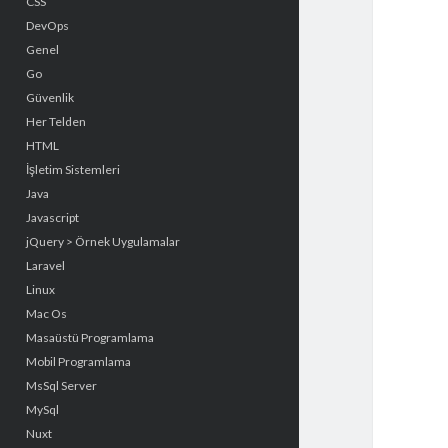
CSS
DevOps
Genel
Go
Güvenlik
Her Telden
HTML
İşletim Sistemleri
Java
Javascript
jQuery > Örnek Uygulamalar
Laravel
Linux
Mac Os
Masaüstü Programlama
Mobil Programlama
MsSql Server
MySql
Nuxt