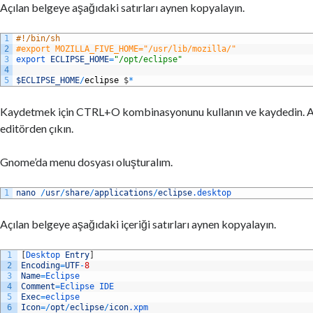
Açılan belgeye aşağıdaki satırları aynen kopyalayın.
1
#!/bin/sh
2
#export MOZILLA_FIVE_HOME="/usr/lib/mozilla/"
3
export 
ECLIPSE_HOME
=
"/opt/eclipse"
4
5
$ECLIPSE_HOME
/
eclipse
$
*
Kaydetmek için CTRL+O kombinasyonunu kullanın ve kaydedin. 
editörden çıkın.
Gnome’da menu dosyası oluşturalım.
1
nano
/
usr
/
share
/
applications
/
eclipse
.desktop
Açılan belgeye aşağıdaki içeriği satırları aynen kopyalayın.
1
[
Desktop 
Entry
]
2
Encoding
=
UTF
-
8
3
Name
=
Eclipse
4
Comment
=
Eclipse 
IDE
5
Exec
=
eclipse
6
Icon
=
/
opt
/
eclipse
/
icon
.xpm