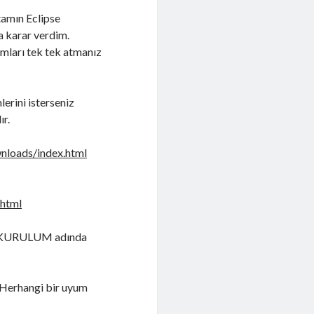
tamın Eclipse
 karar verdim.
mları tek tek atmanız
lerini isterseniz
ır.
nloads/index.html
.html
nde KURULUM adında
 Herhangi bir uyum