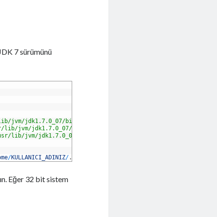
n JDK 7 sürümünü
lib/jvm/jdk1.7.0_07/bin/java"
1
r/lib/jvm/jdk1.7.0_07/bin/javac"
1
usr/lib/jvm/jdk1.7.0_07/bin/javaws"
1
ome
/
KULLANICI_ADINIZ
/
.
mozilla
/
plugins
/
. Eğer 32 bit sistem