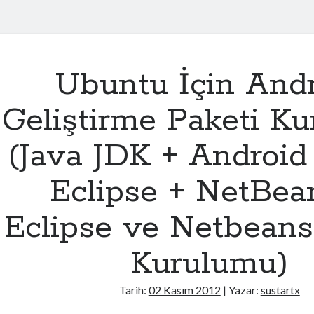
Ubuntu İçin And
Geliştirme Paketi K
(Java JDK + Androi
Eclipse + NetBea
Eclipse ve Netbean
Kurulumu)
Tarih:
02 Kasım 2012
| Yazar:
sustartx