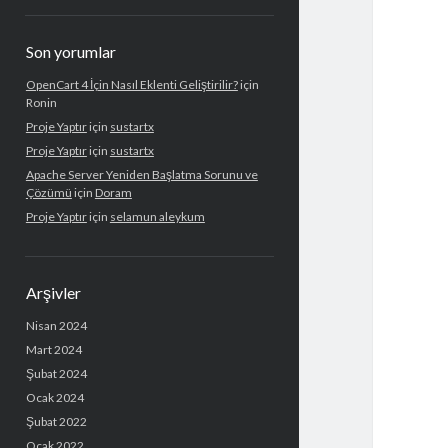
Son yorumlar
OpenCart 4 İçin Nasıl Eklenti Geliştirilir?
için
Ronin
Proje Yaptır
için
sustartx
Proje Yaptır
için
sustartx
Apache Server Yeniden Başlatma Sorunu ve
Çözümü
için
Doram
Proje Yaptır
için
selamun aleykum
Arşivler
Nisan 2024
Mart 2024
Şubat 2024
Ocak 2024
Şubat 2022
Ocak 2022