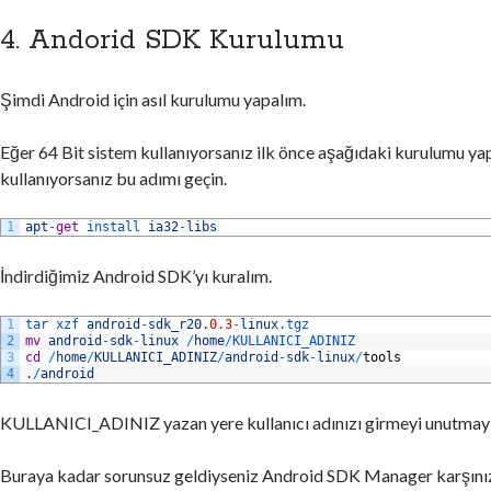
4. Andorid SDK Kurulumu
Şimdi Android için asıl kurulumu yapalım.
Eğer 64 Bit sistem kullanıyorsanız ilk önce aşağıdaki kurulumu yap
kullanıyorsanız bu adımı geçin.
1
apt
-
get
install 
ia32
-
libs
İndirdiğimiz Android SDK’yı kuralım.
1
tar 
xzf 
android
-
sdk_r20
.
0.3
-
linux
.tgz
2
mv
android
-
sdk
-
linux
/
home
/
KULLANICI_ADINIZ
3
cd
/
home
/
KULLANICI_ADINIZ
/
android
-
sdk
-
linux
/
tools
4
.
/
android
KULLANICI_ADINIZ yazan yere kullanıcı adınızı girmeyi unutmayı
Buraya kadar sorunsuz geldiyseniz Android SDK Manager karşınızd