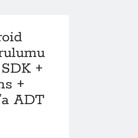
roid
urulumu
d SDK +
ns +
s’a ADT