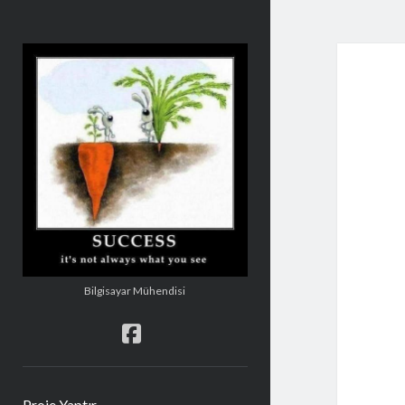
Şakir
Mehmetoğlu
Bilgisayar Mühendisi
facebook
Proje Yaptır