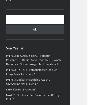
Edilir?
Arama
Son Yazılar
PHP 8.3 ile XDebug, gRPC, Protobuf,
PostgreSQL, Redis, Kafka, MongoDB, Swoole
Barındıran Docker Image Nasıl Hazırlanır?
PHP 8.3 + gRPC + Protobuf İçeren Docker
Image Nasıl Hazırlanır?
PHP 8.3 Docker Image İçine Apache
SkyWalking Nasıl Eklenir?
Nuxt 3’te Hata Yönetimi
Nuxt 3’e Bootstrap Son Sürümü Nasıl Entegre
Edilir?