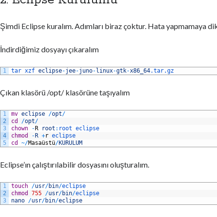
2. Eclipse Kurulumu
Şimdi Eclipse kuralım. Adımları biraz çoktur. Hata yapmamaya dik
İndirdiğimiz dosyayı çıkaralım
1
tar 
xzf 
eclipse
-
jee
-
juno
-
linux
-
gtk
-
x86_64
.tar
.gz
Çıkan klasörü /opt/ klasörüne taşıyalım
1
mv
eclipse
/
opt
/
2
cd
/
opt
/
3
chown
-
R
root
:
root 
eclipse
4
chmod
-
R
+
r
eclipse
5
cd
~
/
Masa
ü
st
ü
/
KURULUM
Eclipse’ın çalıştırılabilir dosyasını oluşturalım.
1
touch
/
usr
/
bin
/
eclipse
2
chmod
755
/
usr
/
bin
/
eclipse
3
nano
/
usr
/
bin
/
eclipse