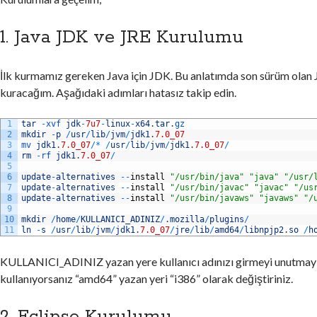
1. Java JDK ve JRE Kurulumu
İlk kurmamız gereken Java için JDK. Bu anlatımda son sürüm ola
kuracağım. Aşağıdaki adımları hatasız takip edin.
1
tar
-
xvf 
jdk
-
7u7
-
linux
-
x64
.
tar
.
gz
2
mkdir
-
p
/
usr
/
lib
/
jvm
/
jdk1
.
7.0_07
3
mv 
jdk1
.
7.0_07
/
*
/
usr
/
lib
/
jvm
/
jdk1
.
7.0_07
/
4
rm
-
rf 
jdk1
.
7.0_07
/
5
6
update
-
alternatives
--
install
"/usr/bin/java"
"java"
"/usr/
7
update
-
alternatives
--
install
"/usr/bin/javac"
"javac"
"/us
8
update
-
alternatives
--
install
"/usr/bin/javaws"
"javaws"
"/
9
10
mkdir
/
home
/
KULLANICI_ADINIZ
/
.
mozilla
/
plugins
/
11
ln
-
s
/
usr
/
lib
/
jvm
/
jdk1
.
7.0_07
/
jre
/
lib
/
amd64
/
libnpjp2
.
so
/
h
KULLANICI_ADINIZ yazan yere kullanıcı adınızı girmeyi unutmayın
kullanıyorsanız “amd64” yazan yeri “i386” olarak değiştiriniz.