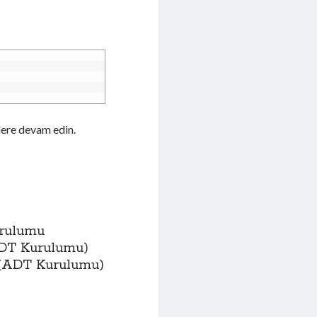
lere devam edin.
urulumu
(ADT Kurulumu)
k (ADT Kurulumu)