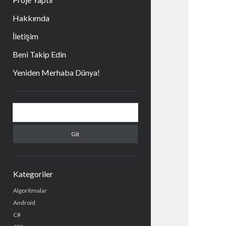
Hakkımda
İletişim
Beni Takip Edin
Yeniden Merhaba Dünya!
Yan
Arama
Menü
Kategoriler
Algoritmalar
Android
C#