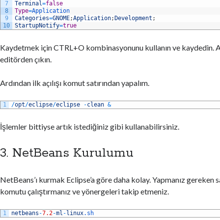
7
Terminal
=
false
8
Type
=
Application
9
Categories
=
GNOME
;
Application
;
Development
;
10
StartupNotify
=
true
Kaydetmek için CTRL+O kombinasyonunu kullanın ve kaydedin. 
editörden çıkın.
Ardından ilk açılışı komut satırından yapalım.
1
/
opt
/
eclipse
/
eclipse
-
clean
&
İşlemler bittiyse artık istediğiniz gibi kullanabilirsiniz.
3. NetBeans Kurulumu
NetBeans’ı kurmak Eclipse’a göre daha kolay. Yapmanız gereken 
komutu çalıştırmanız ve yönergeleri takip etmeniz.
1
netbeans
-
7.2
-
ml
-
linux
.sh