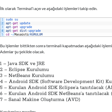
İlk olarak Terminal’i açın ve aşağıdaki işlemleri takip edin.
1
sudo 
su
2
apt
-
get
update
3
apt
-
get
upgrade
4
apt
-
get
dist
-
upgrade
5
cd
~
/
Masa
ü
st
ü
/
KURULUM
Bu işlemler bittikten sonra terminali kapatmadan aşağıdaki işlem
Adımlar şu şekilde olacak.
1 – Java SDK ve JRE
2 – Eclipse Kurulumu
3 – NetBeans Kurulumu
4 – Android SDK (Software Development Kit) K
5 – Kurulan Android SDK Eclipse’a tanıtılacak 
6 – Kurulan Android SDK NetBeans’a tanıtılaca
7 – Sanal Makine Oluşturma (AVD)
Kurulumlara geçelim;