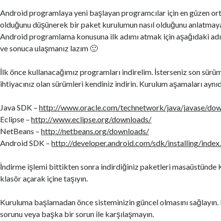
Android programlaya yeni başlayan programcılar için en güzen or
olduğunu düşünerek bir paket kurulumun nasıl olduğunu anlatmaya
Android programlama konusuna ilk adımı atmak için aşağıdaki adı
ve sonuca ulaşmanız lazım 🙂
İlk önce kullanacağımız programları indirelim. İsterseniz son sürüm
ihtiyacınız olan sürümleri kendiniz indirin. Kurulum aşamaları aynıd
Java SDK –
http://www.oracle.com/technetwork/java/javase/dow
Eclipse –
http://www.eclipse.org/downloads/
NetBeans –
http://netbeans.org/downloads/
Android SDK –
http://developer.android.com/sdk/installing/index
İndirme işlemi bittikten sonra indirdiğiniz paketleri masaüstü
klasör açarak içine taşıyın.
Kuruluma başlamadan önce sisteminizin güncel olmasını sağlayın.
sorunu veya başka bir sorun ile karşılaşmayın.