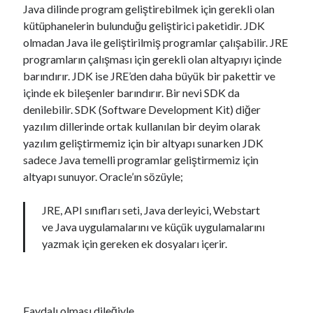
MsSql Server
Java dilinde program geliştirebilmek için gerekli olan
MySql
kütüphanelerin bulunduğu geliştirici paketidir. JDK
Nuxt
olmadan Java ile geliştirilmiş programlar çalışabilir. JRE
PHP
programların çalışması için gerekli olan altyapıyı içinde
Sistem Güvenliği
barındırır. JDK ise JRE’den daha büyük bir pakettir ve
Veritabanı Güvenliği
içinde ek bileşenler barındırır. Bir nevi SDK da
Veritabanı Programlama
denilebilir. SDK (Software Development Kit) diğer
Web Güvenliği
yazılım dillerinde ortak kullanılan bir deyim olarak
Web Programlama
yazılım geliştirmemiz için bir altyapı sunarken JDK
Windows
sadece Java temelli programlar geliştirmemiz için
altyapı sunuyor. Oracle’ın sözüyle;
Son Yazılar
JRE, API sınıfları seti, Java derleyici, Webstart
ve Java uygulamalarını ve küçük uygulamalarını
PHP 8.3 ile XDebug, gRPC, Protobuf, PostgreSQL, Redis, Kafka,
MongoDB, Swoole Barındıran Docker Image Nasıl Hazırlanır?
yazmak için gereken ek dosyaları içerir.
PHP 8.3 + gRPC + Protobuf İçeren Docker Image Nasıl Hazırlanır?
PHP 8.3 Docker Image İçine Apache SkyWalking Nasıl Eklenir?
Nuxt 3’te Hata Yönetimi
Nuxt 3’e Bootstrap Son Sürümü Nasıl Entegre Edilir?
Faydalı olması dileğiyle..