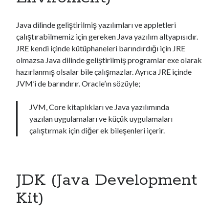
Android
C#
Java dilinde geliştirilmiş yazılımları ve appletleri
CSS
çalıştırabilmemiz için gereken Java yazılım altyapısıdır.
DevOps
JRE kendi içinde kütüphaneleri barındırdığı için JRE
Genel
olmazsa Java dilinde geliştirilmiş programlar exe olarak
Go
hazırlanmış olsalar bile çalışmazlar. Ayrıca JRE içinde
Güvenlik
JVM’i de barındırır. Oracle’ın sözüyle;
Her Telden
HTML
JVM, Core kitaplıkları ve Java yazılımında
İşletim Sistemleri
yazılan uygulamaları ve küçük uygulamaları
Java
çalıştırmak için diğer ek bileşenleri içerir.
Javascript
jQuery > Örnek Uygulamalar
Laravel
Linux
JDK (Java Development
Mac Os
Kit)
Masaüstü Programlama
Mobil Programlama