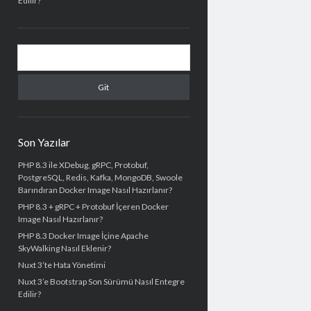
Edilir?
Arama
Son Yazılar
PHP 8.3 ile XDebug, gRPC, Protobuf,
PostgreSQL, Redis, Kafka, MongoDB, Swoole
Barındıran Docker Image Nasıl Hazırlanır?
PHP 8.3 + gRPC + Protobuf İçeren Docker
Image Nasıl Hazırlanır?
PHP 8.3 Docker Image İçine Apache
SkyWalking Nasıl Eklenir?
Nuxt 3’te Hata Yönetimi
Nuxt 3’e Bootstrap Son Sürümü Nasıl Entegre
Edilir?