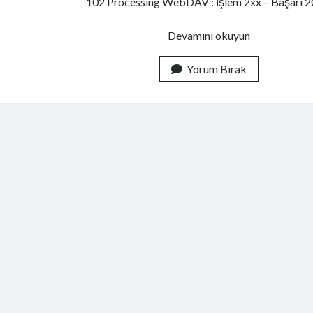
102 Processing WebDAV : İşlem 2xx – Başarı 
HTTP
Devamını okuyun
Kodlarının
Kedi
Yorum Bırak
Versiyonu