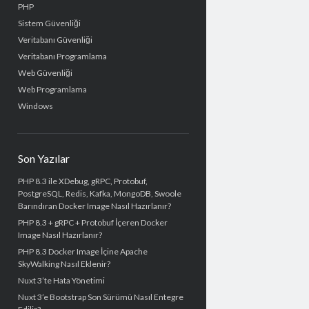
PHP
Sistem Güvenliği
Veritabanı Güvenliği
Veritabanı Programlama
Web Güvenliği
Web Programlama
Windows
Son Yazılar
PHP 8.3 ile XDebug, gRPC, Protobuf,
PostgreSQL, Redis, Kafka, MongoDB, Swoole
Barındıran Docker Image Nasıl Hazırlanır?
PHP 8.3 + gRPC + Protobuf İçeren Docker
Image Nasıl Hazırlanır?
PHP 8.3 Docker Image İçine Apache
SkyWalking Nasıl Eklenir?
Nuxt 3’te Hata Yönetimi
Nuxt 3’e Bootstrap Son Sürümü Nasıl Entegre