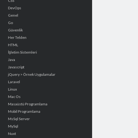
CSS
DevOps
Genel
Go
Güvenlik
Her Telden
HTML
İşletim Sistemleri
Java
Javascript
jQuery > Örnek Uygulamalar
Laravel
Linux
Mac Os
Masaüstü Programlama
Mobil Programlama
MsSql Server
MySql
Nuxt