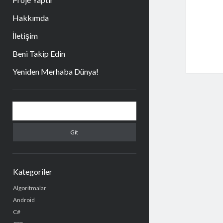
Hakkımda
İletişim
Beni Takip Edin
Yeniden Merhaba Dünya!
Yan
Arama
Menü
Kategoriler
Algoritmalar
Android
C#