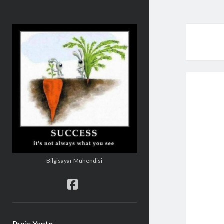
Şakir
Mehmetoğlu
Bilgisayar Mühendisi
facebook
Proje Yaptır