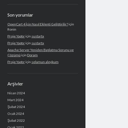
Son yorumlar
OpenCart 4 İçin Nasıl Eklenti Geliştirilir?
için
Ronin
Proje Yaptır
için
sustartx
Proje Yaptır
için
sustartx
Apache Server Yeniden Başlatma Sorunu ve
Çözümü
için
Doram
Proje Yaptır
için
selamun aleykum
Arşivler
Nisan 2024
Mart 2024
Şubat 2024
Ocak 2024
Şubat 2022
Ocak 2022