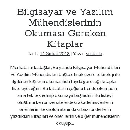
Android
ğ
ü
Bilgisayar ve Yazılım
C#
l
Mühendislerinin
CSS
DevOps
u
Okuması Gereken
Genel
Go
Kitaplar
Güvenlik
Tarih:
11 Şubat 2018
| Yazar:
sustartx
Her Telden
HTML
Merhaba arkadaşlar, Bu yazıda Bilgisayar Mühendisleri
İşletim Sistemleri
ve Yazılım Mühendisleri başta olmak üzere teknoloji ile
Java
ilgilenen kişilerin okumasında fayda göreceği kitapları
Javascript
listeleyeceğim. Bu kitapların çoğunu bende okumadım
jQuery > Örnek Uygulamalar
ama tek tek edinip okumaya başladım. Bu listeyi
Laravel
oluştururken üniversitelerdeki akademisyenlerin
Linux
önerilerini, teknoloji alanındaki bazı önderlerin
Mac Os
yazdıkları kitapları ve önerilerini ve diğer mühendislerin
Masaüstü Programlama
okuyup…
Mobil Programlama