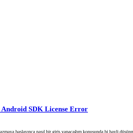
– Android SDK License Error
yazmaya başlayınca nasıl bir giriş yapacağım konusunda bi hayli düşün