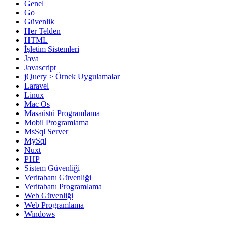
Genel
Go
Güvenlik
Her Telden
HTML
İşletim Sistemleri
Java
Javascript
jQuery > Örnek Uygulamalar
Laravel
Linux
Mac Os
Masaüstü Programlama
Mobil Programlama
MsSql Server
MySql
Nuxt
PHP
Sistem Güvenliği
Veritabanı Güvenliği
Veritabanı Programlama
Web Güvenliği
Web Programlama
Windows