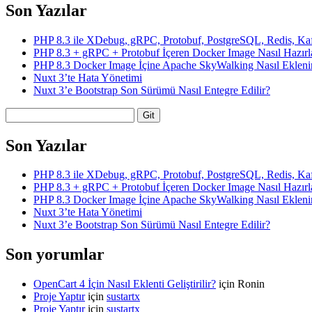
Son Yazılar
PHP 8.3 ile XDebug, gRPC, Protobuf, PostgreSQL, Redis, Ka
PHP 8.3 + gRPC + Protobuf İçeren Docker Image Nasıl Hazırl
PHP 8.3 Docker Image İçine Apache SkyWalking Nasıl Ekleni
Nuxt 3’te Hata Yönetimi
Nuxt 3’e Bootstrap Son Sürümü Nasıl Entegre Edilir?
Arama
Son Yazılar
PHP 8.3 ile XDebug, gRPC, Protobuf, PostgreSQL, Redis, Ka
PHP 8.3 + gRPC + Protobuf İçeren Docker Image Nasıl Hazırl
PHP 8.3 Docker Image İçine Apache SkyWalking Nasıl Ekleni
Nuxt 3’te Hata Yönetimi
Nuxt 3’e Bootstrap Son Sürümü Nasıl Entegre Edilir?
Son yorumlar
OpenCart 4 İçin Nasıl Eklenti Geliştirilir?
için
Ronin
Proje Yaptır
için
sustartx
Proje Yaptır
için
sustartx