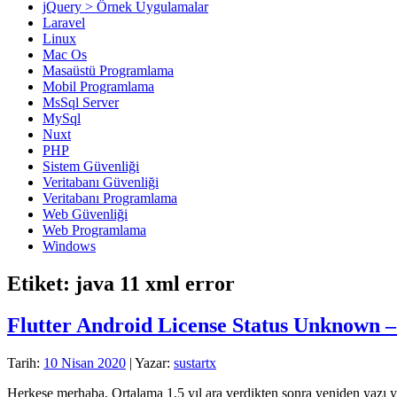
jQuery > Örnek Uygulamalar
Laravel
Linux
Mac Os
Masaüstü Programlama
Mobil Programlama
MsSql Server
MySql
Nuxt
PHP
Sistem Güvenliği
Veritabanı Güvenliği
Veritabanı Programlama
Web Güvenliği
Web Programlama
Windows
Etiket:
java 11 xml error
Flutter Android License Status Unknown 
Tarih:
10 Nisan 2020
| Yazar:
sustartx
Herkese merhaba, Ortalama 1,5 yıl ara verdikten sonra yeniden yazı 