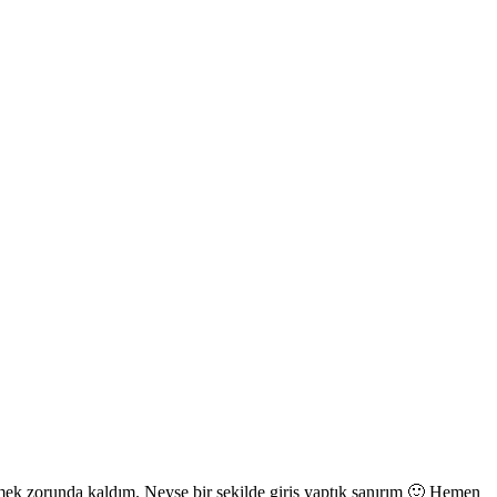
mek zorunda kaldım. Neyse bir şekilde giriş yaptık sanırım 🙂 Hemen