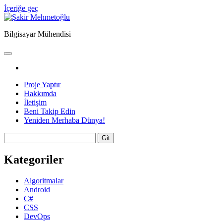
İçeriğe geç
Şakir
Mehmetoğlu
Bilgisayar Mühendisi
ana
menüyü
facebook
aç
Proje Yaptır
Hakkımda
İletişim
Beni Takip Edin
Yeniden Merhaba Dünya!
Yan
Arama
Menü
Kategoriler
Algoritmalar
Android
C#
CSS
DevOps