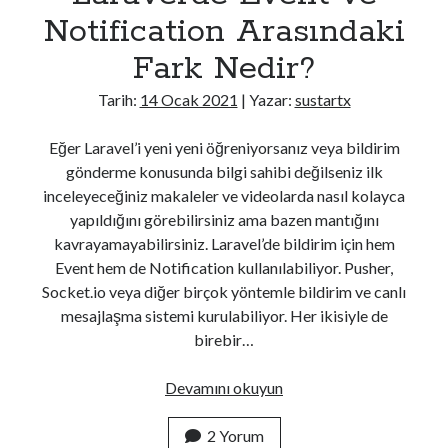
Android
Notification Arasındaki
C#
Fark Nedir?
CSS
DevOps
Tarih:
14 Ocak 2021
| Yazar:
sustartx
Genel
Go
Eğer Laravel’i yeni yeni öğreniyorsanız veya bildirim
Güvenlik
gönderme konusunda bilgi sahibi değilseniz ilk
Her Telden
inceleyeceğiniz makaleler ve videolarda nasıl kolayca
HTML
yapıldığını görebilirsiniz ama bazen mantığını
İşletim Sistemleri
kavrayamayabilirsiniz. Laravel’de bildirim için hem
Java
Event hem de Notification kullanılabiliyor. Pusher,
Javascript
Socket.io veya diğer birçok yöntemle bildirim ve canlı
jQuery > Örnek Uygulamalar
mesajlaşma sistemi kurulabiliyor. Her ikisiyle de
Laravel
birebir…
Linux
Mac Os
Laravel’de
Devamını okuyun
Masaüstü Programlama
Event
Mobil Programlama
ve
2 Yorum