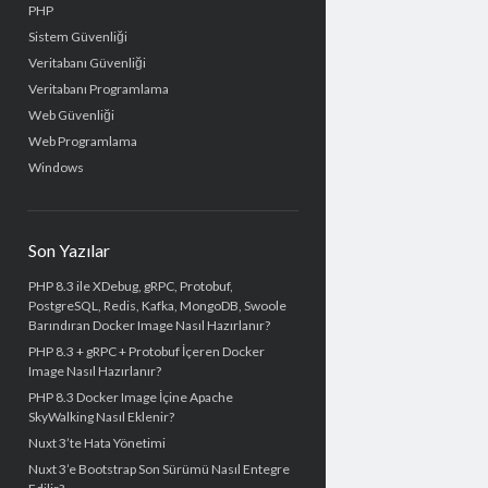
PHP
Sistem Güvenliği
Veritabanı Güvenliği
Veritabanı Programlama
Web Güvenliği
Web Programlama
Windows
Son Yazılar
PHP 8.3 ile XDebug, gRPC, Protobuf,
PostgreSQL, Redis, Kafka, MongoDB, Swoole
Barındıran Docker Image Nasıl Hazırlanır?
PHP 8.3 + gRPC + Protobuf İçeren Docker
Image Nasıl Hazırlanır?
PHP 8.3 Docker Image İçine Apache
SkyWalking Nasıl Eklenir?
Nuxt 3’te Hata Yönetimi
Nuxt 3’e Bootstrap Son Sürümü Nasıl Entegre