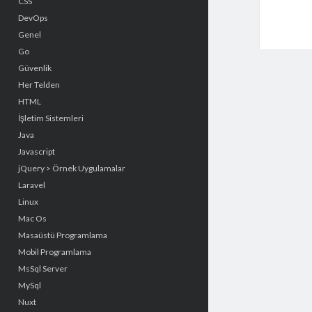
CSS
DevOps
Genel
Go
Güvenlik
Her Telden
HTML
İşletim Sistemleri
Java
Javascript
jQuery > Örnek Uygulamalar
Laravel
Linux
Mac Os
Masaüstü Programlama
Mobil Programlama
MsSql Server
MySql
Nuxt