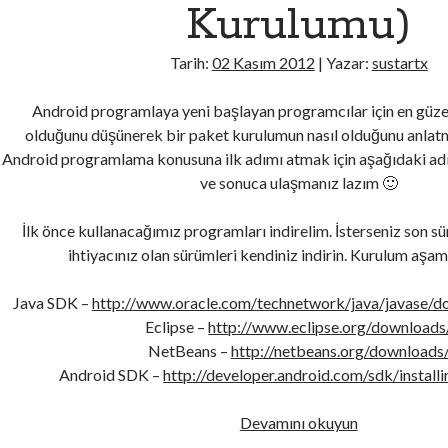
Kurulumu)
Tarih:
02 Kasım 2012
| Yazar:
sustartx
Android programlaya yeni başlayan programcılar için en güze
olduğunu düşünerek bir paket kurulumun nasıl olduğunu anlat
Android programlama konusuna ilk adımı atmak için aşağıdaki adı
ve sonuca ulaşmanız lazım 🙂
İlk önce kullanacağımız programları indirelim. İsterseniz son sü
ihtiyacınız olan sürümleri kendiniz indirin. Kurulum aşama
Java SDK –
http://www.oracle.com/technetwork/java/javase/d
Eclipse –
http://www.eclipse.org/downloads
NetBeans –
http://netbeans.org/downloads
Android SDK –
http://developer.android.com/sdk/installi
Ubuntu
Devamını okuyun
İçin