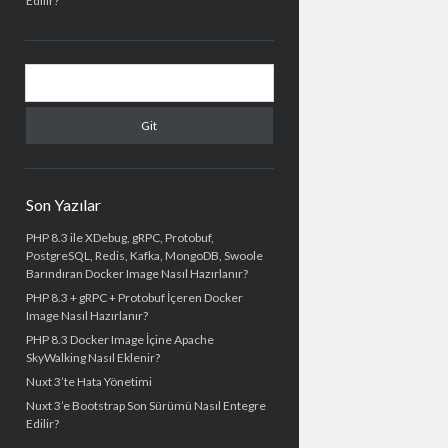
Edilir?
Arama
Son Yazılar
PHP 8.3 ile XDebug, gRPC, Protobuf,
PostgreSQL, Redis, Kafka, MongoDB, Swoole
Barındıran Docker Image Nasıl Hazırlanır?
PHP 8.3 + gRPC + Protobuf İçeren Docker
Image Nasıl Hazırlanır?
PHP 8.3 Docker Image İçine Apache
SkyWalking Nasıl Eklenir?
Nuxt 3’te Hata Yönetimi
Nuxt 3’e Bootstrap Son Sürümü Nasıl Entegre
Edilir?