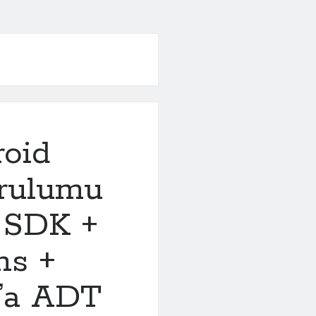
roid
urulumu
d SDK +
ns +
s’a ADT