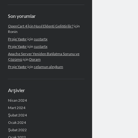
Son yorumlar
OpenCart 4 İçin Nasıl Eklenti Geliştirilir?
için
Ronin
Proje Yaptır
için
sustartx
Proje Yaptır
için
sustartx
Apache Server Yeniden Başlatma Sorunu ve
Çözümü
için
Doram
Proje Yaptır
için
selamun aleykum
Arşivler
Nisan 2024
Mart 2024
Şubat 2024
Ocak 2024
Şubat 2022
Ocak 2022