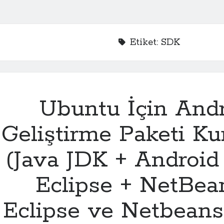
Etiket:
SDK
Ubuntu İçin And
Geliştirme Paketi K
(Java JDK + Androi
Eclipse + NetBea
Eclipse ve Netbean