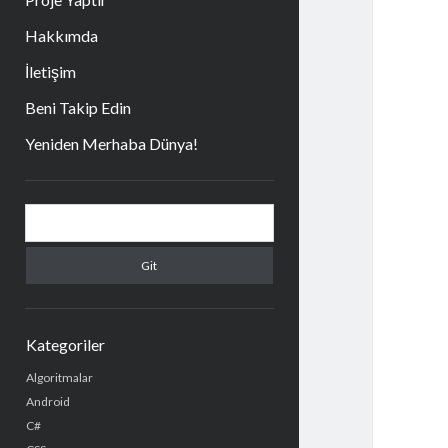
Hakkımda
İletişim
Beni Takip Edin
Yeniden Merhaba Dünya!
Yan
Arama
Menü
Kategoriler
Algoritmalar
Android
C#