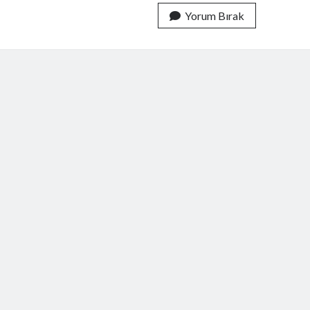
Android
Yorum Bırak
Geliştirme
Paketi
Kurulumu
(Java
JDK
+
Android
SDK
+
Eclipse
+
NetBeans
+
Eclipse
ve
Netbeans’a
ADT