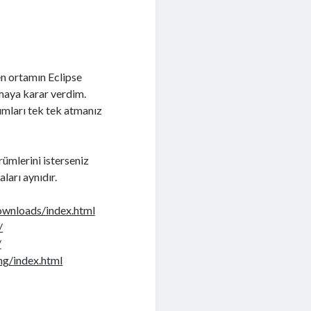
n ortamın Eclipse
maya karar verdim.
mları tek tek atmanız
rümlerini isterseniz
ları aynıdır.
ownloads/index.html
/
/
ng/index.html