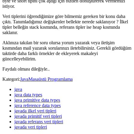
byte ve short tipini çok aştığı için bizden dönüştürerek vermemizi
istiyor.
Veri tiplerini öğrendiğimize göre bilmemiz gereken bir konu daha
çıktı. Tanımladığımız değişkenler bellekte nerede saklanıyor ? İlkel
tipler belleğin stack kısmında, referans tipler ise heap kısmında
saklanır.
Aklınıza takılan bir soru olursa yorum yazarak veya iletişim
kısmından mail yazarak sorularınızı iletebilirsiniz. Gerekli gördüğüm
taktirde daha farklı örnekler de ekleyerek makaleyi
güncelleyebilirim.
Faydalı olması dileğiyle..
Kategori:
Java
Masaüstü Programlama
java
java data types
java primitive data types
java reference data types
javada ilkel veri tipleri
javada primitif veri tipleri
javada referans veri tipleri
javada veri tipleri