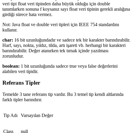
veri tipi float veri tipinden daha büyük olduğu için double
tanımlarken sonuna f koysanız sayı float veri tipinin gerekli aralığına
girdiği sürece hata vermez.
Not: Java float ve double veri tipleri için IEEE 754 standardını
kullanır.
char:
16 bit uzunluğundadır ve sadece tek bir karakter barındırabilir.
Harf, sayı, nokta, yıldız, tilda, artı işareti vb. herhangi bir karakteri
barındırabilir. Değer atanırken tek tırnak içinde yazılması
zorunludur.
boolean:
1 bit uzunluğunda sadece true veya false değerlerini
alabilen veri tipidir.
Referans Tipler
Temelde 3 tane referans tip vardır. Bu 3 temel tip kendi altlarında
farklı tipler barındırır.
Tip Adı
Varsayılan Değer
Class
null