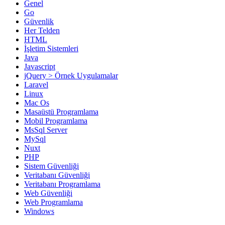
Genel
Go
Güvenlik
Her Telden
HTML
İşletim Sistemleri
Java
Javascript
jQuery > Örnek Uygulamalar
Laravel
Linux
Mac Os
Masaüstü Programlama
Mobil Programlama
MsSql Server
MySql
Nuxt
PHP
Sistem Güvenliği
Veritabanı Güvenliği
Veritabanı Programlama
Web Güvenliği
Web Programlama
Windows