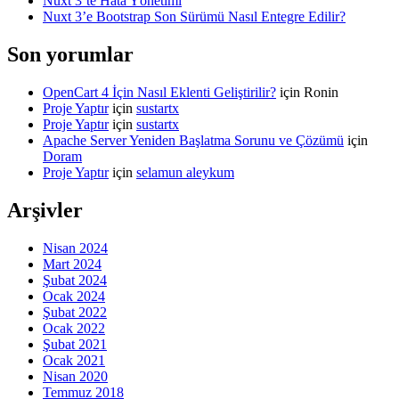
Nuxt 3’te Hata Yönetimi
Nuxt 3’e Bootstrap Son Sürümü Nasıl Entegre Edilir?
Son yorumlar
OpenCart 4 İçin Nasıl Eklenti Geliştirilir?
için
Ronin
Proje Yaptır
için
sustartx
Proje Yaptır
için
sustartx
Apache Server Yeniden Başlatma Sorunu ve Çözümü
için
Doram
Proje Yaptır
için
selamun aleykum
Arşivler
Nisan 2024
Mart 2024
Şubat 2024
Ocak 2024
Şubat 2022
Ocak 2022
Şubat 2021
Ocak 2021
Nisan 2020
Temmuz 2018