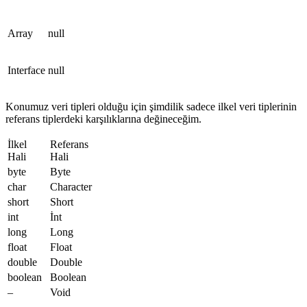
Array
null
Interface
null
Konumuz veri tipleri olduğu için şimdilik sadece ilkel veri tiplerinin
referans tiplerdeki karşılıklarına değineceğim.
İlkel
Referans
Hali
Hali
byte
Byte
char
Character
short
Short
int
İnt
long
Long
float
Float
double
Double
boolean
Boolean
–
Void