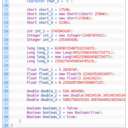
9
Character 
char_3
=
'C'
;
10
11
short
short_1
=
17548
;
12
Short
short_2
=
new
Short
(
(
short
)
27846
)
;
13
Short
short_3
=
new
Short
(
27846
)
;
14
Short
short_4
=
31361
;
15
16
int
int_1
=
1747843247
;
17
Integer
int_2
=
new
Integer
(
1548765932
)
;
18
Integer
int_3
=
235345436
;
19
20
long
long_1
=
6245872548753215427L
;
21
Long
long_2
=
new
Long
(
445235683458275477L
)
;
22
Long
long_3
=
new
Long
(
445235683458275477
)
;
23
Long
long_4
=
2356278345693476523L
;
24
25
float
float_1
=
5.283974F
;
26
Float
float_2
=
new
Float
(
9.1234235345345f
)
;
27
Float
float_3
=
new
Float
(
2.32423423
)
;
28
Float
float_4
=
8.2354287394729384723f
;
29
30
double
double_1
=
534.46545D
;
31
Double
double_2
=
new
Double
(
34534534.345345345345
32
Double
double_3
=
5465756425243.456764445234234234
33
34
boolean
boolean_1
=
false
;
35
Boolean
boolean_2
=
new
Boolean
(
true
)
;
36
Boolean
boolean_3
=
true
;
37
}
38
}