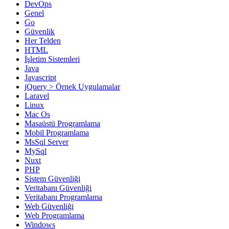
DevOps
Genel
Go
Güvenlik
Her Telden
HTML
İşletim Sistemleri
Java
Javascript
jQuery > Örnek Uygulamalar
Laravel
Linux
Mac Os
Masaüstü Programlama
Mobil Programlama
MsSql Server
MySql
Nuxt
PHP
Sistem Güvenliği
Veritabanı Güvenliği
Veritabanı Programlama
Web Güvenliği
Web Programlama
Windows