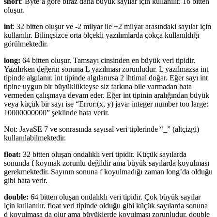
short
: Byte’a göre biraz daha büyük sayılar için kullanılır. 16 bitten
oluşur.
int
: 32 bitten oluşur ve -2 milyar ile +2 milyar arasındaki sayılar için
kullanılır. Bilinçsizce orta ölçekli yazılımlarda çokça kullanıldığı
görülmektedir.
long:
64 bitten oluşur. Tamsayı cinsinden en büyük veri tipidir.
Yazılırken değerin sonuna L yazılması zorunludur. L yazılmazsa int
tipinde algılanır. int tipinde algılanırsa 2 ihtimal doğar. Eğer sayı int
tipine uygun bir büyüklükteyse siz farkına bile varmadan hata
vermeden çalışmaya devam eder. Eğer int tipinin aralığından büyük
veya küçük bir sayı ise “Error:(x, y) java: integer number too large:
10000000000” şeklinde hata verir.
Not: JavaSE 7 ve sonrasında sayısal veri tiplerinde “_” (altçizgi)
kullanılabilmektedir.
float:
32 bitten oluşan ondalıklı veri tipidir. Küçük sayılarda
sonunda f koymak zorunlu değildir ama büyük sayılarda koyulması
gerekmektedir. Sayının sonuna f koyulmadığı zaman long’da olduğu
gibi hata verir.
double:
64 bitten oluşan ondalıklı veri tipidir. Çok büyük sayılar
için kullanılır. float veri tipinde olduğu gibi küçük sayılarda sonuna
d koyulmasa da olur ama büyüklerde koyulması zorunludur. double