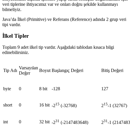
veri tiplerine ihtiyacımız var ve onları doğru şekilde kullanmayı
bilmeliyiz.
Java’da İlkel (Primitive) ve Referans (Reference) adında 2 grup veri
tipi vardır.
İlkel Tipler
Toplam 9 adet ilkel tip vardır. Aşağıdaki tablodan kısaca bilgi
edinebilirsiniz.
Varsayılan
Tip Adı
Boyut
Başlangıç Değeri
Bitiş Değeri
Değer
byte
0
8 bit
-128
127
15
15
short
0
16 bit
-2
(-32768)
2
-1 (32767)
31
31
int
0
32 bit
-2
(-2147483648)
2
-1 (214748