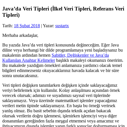
Java’da Veri Tipleri (İlkel Veri Tipleri, Referans Veri
Tipleri)
Tarih:
18 Şubat 2018
| Yazar:
sustartx
Merhaba arkadaşlar,
Bu yazıda Java’da veri tipleri konusunda değineceğim. Eğer Java
diline veya herhangi bir dilde programlamaya yeni başladıysanız bu
makalenin ardından hemen
Sabitler, Değişkenler ve Java’da
Kullanılan Anahtar Kelimeler
başlıklı makaleyi okumanızı öneririm.
Bu makalede yazdığım örnekleri anlamanıza yardımcı olacak temel
bilgileri edinmezseniz okuyacaklarınız havada kalacak ve bir süre
sonra unutacaksınız.
Veri tipleri değişken tanımlarken değişken içinde saklayacağımız
veriyi belirlemek için kullanılır. Kolay anlaşılması açısından örnek
verecek olursak; adımızı ve soyadımızı sayısal veri tiplerinde
saklayamayız. Veya üzerinde matematiksel işlemler yapacağımız
verileri metin tipinde saklayamayız. En başta bu örneği verirsek
yanlış olmaz. Bu basit sebebin dışında teknik açıdan bakacak
olursak verilerin doğru işlenmesi, işlenirken işlemciyi veya diğer
donanımları gereğinden fazla meşgul etmemesi veya amacımız ve
ihtiyacımızın dışında işlemler yapıp farklı sonuçlar doğurmaması için