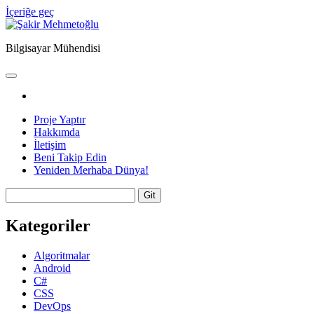
İçeriğe geç
Şakir
Mehmetoğlu
Bilgisayar Mühendisi
ana
menüyü
facebook
aç
Proje Yaptır
Hakkımda
İletişim
Beni Takip Edin
Yeniden Merhaba Dünya!
Yan
Arama
Menü
Kategoriler
Algoritmalar
Android
C#
CSS
DevOps