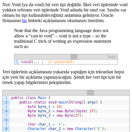
Not: Void (ya da void) bir veri tipi değildir. İlkel veri tiplerinde void
yokken referans veri tiplerinde Void adında bir sınıf var. Sınıfın var
olması bu tipi kullanabileceğimiz anlamına gelmiyor. Oracle
firmasının
bu
linkteki açıklamasını okumanızı öneririm.
Note that the Java programming language does not
allow a “cast to void” – void is not a type – so the
traditional C trick of writing an expression statement
such as:
Java
1
(
void
)
.
.
.
;
// incorrect!
Veri tiplerinin açıklamasını yukarıda yaptığım için tekrardan hepsi
için yeni bir açıklama yapmayacağım. Şimdi her veri tipi için bir
örnek yapıp bilgilerimizi pekiştirelim.
1
public
class
Main
{
2
public
static
void
main
(
String
[
]
args
)
{
3
byte
byte_1
=
13
;
4
Byte
byte_2
=
new
Byte
(
(
byte
)
27
)
;
5
Byte
byte_3
=
new
Byte
(
27
)
;
6
7
char
char_1
=
'c'
;
8
Character 
char_2
=
new
Character
(
'C'
)
;