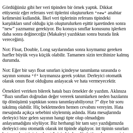
Gördüğünüz gibi her veri tipinden bir örnek yaptık. Dikkat
ettiyseniz eğer referans veri tiplerini oluştururken
anahtar
"new"
kelimesini kullandık. İlkel veri tiplerinin referans tipindeki
karşılıkları sınıf olduğu için oluşturulurken eşittir işaretinden sonra
“new” yazmamız gerekiyor. Bu konuya sınıflar konusunu işlerken
daha sonra değineceğiz (Makaleyi yazdıktan sonra burada link
vereceğim).
Not: Float, Double, Long sayılarından sonra koymamız gereken
harfler büyük veya küçük olabilir. Tamamen sizin tercihinize kalmış
durumda.
Not: Eğer bir sayı float sınırları içindeyse tanımlama sırasında o
sayının sonuna
koymanıza gerek yoktur. Derleyici otomatik
"f"
olarak onun float olduğunu anlayacak ve hata vermeyecektir.
Örnekleri verirken bilerek hatalı bazı örnekler de yazdım. Aklınıza
“Bazı sınıfları doğrudan değer vererek tanımlarken neden bazılarını
tip dönüşümü yaptıktan sonra tanımlayabiliyoruz ?” diye bir soru
takılmış olabilir. Hiç bekletmeden hemen cevabını vereyim. Hata
mesajında açıkça sebebini söylenmiş aslında. Hata mesajlarında
derleyici bize gelen sayının hangi tipte olup olmadığını
anlayamadığını söylüyor. Biz herhangi bir tam sayı yazdığımızda
derleyici onu otomatik olarak int tipinde algılıyor. int tipinin sınırları