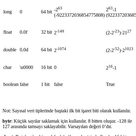
63
63
-2
2
-1
long
0
64 bit
(-9223372036854775808)
(92233720368
-149
-23
27
float
0.0f
32 bit
2
(2-2
)·21
-1074
-52
1023
double
0.0d
64 bit
2
(2-2
)·2
16
char
\u0000
16 bit
0
2
-1
boolean
false
1 bit
false
True
Not: Sayısal veri tiplerinde baştaki ilk bit işaret biti olarak kullanılır.
byte
: Küçük sayılar saklamak için kullanılır. 8 bitten oluşur. -128 ile
127 arasında tamsayı saklayabilir. Varsayılan değeri 0’dır.