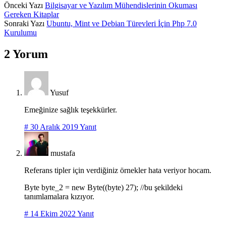
Önceki Yazı
Bilgisayar ve Yazılım Mühendislerinin Okuması
Gereken Kitaplar
Sonraki Yazı
Ubuntu, Mint ve Debian Türevleri İçin Php 7.0
Kurulumu
2 Yorum
Yusuf
Emeğinize sağlık teşekkürler.
#
30 Aralık 2019
Yanıt
mustafa
Referans tipler için verdiğiniz örnekler hata veriyor hocam.
Byte byte_2 = new Byte((byte) 27); //bu şekildeki
tanımlamalara kızıyor.
#
14 Ekim 2022
Yanıt