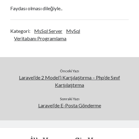
Kategoriler
Faydası olması dileğiyle..
Algoritmalar
Android
C#
Kategori:
MsSql Server
MySql
CSS
Veritabanı Programlama
DevOps
Genel
Go
Güvenlik
Önceki Yazı
Her Telden
Laravel’de 2 Model’i Karşılaştırma – Php’de Sınıf
HTML
Karşılaştırma
İşletim Sistemleri
Java
Sonraki Yazı
Javascript
Laravel’de E-Posta Gönderme
jQuery > Örnek Uygulamalar
Laravel
Linux
Mac Os