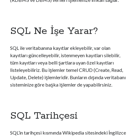
MsSql Server
MySql
Nuxt
PHP
SQL Ne İşe Yarar?
Sistem Güvenliği
Veritabanı Güvenliği
Veritabanı Programlama
SQL ile veritabanına kayıtlar ekleyebilir, var olan
Web Güvenliği
kayıtları güncelleyebilir, istenmeyen kayıtları silebilir,
Web Programlama
tüm kayıtları veya belli şartlara uyan özel kayıtları
Windows
listeleyebiliriz. Bu işlemler temel CRUD (Create, Read,
Update, Delete) işlemleridir. Bunların dışında veritabanı
sisteminize göre başka işlemler de yapabilirsiniz.
Son Yazılar
PHP 8.3 ile XDebug, gRPC, Protobuf, PostgreSQL, Redis, Kafka,
MongoDB, Swoole Barındıran Docker Image Nasıl Hazırlanır?
SQL Tarihçesi
PHP 8.3 + gRPC + Protobuf İçeren Docker Image Nasıl Hazırlanır?
PHP 8.3 Docker Image İçine Apache SkyWalking Nasıl Eklenir?
Nuxt 3’te Hata Yönetimi
SQL’in tarihçesi kısmında Wikipedia sitesindeki İngilizce
Nuxt 3’e Bootstrap Son Sürümü Nasıl Entegre Edilir?