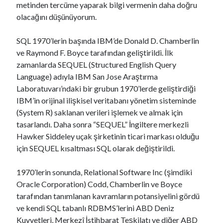
metinden tercüme yaparak bilgi vermenin daha doğru
olacağını düşünüyorum.
Arama
SQL 1970’lerin başında IBM’de Donald D. Chamberlin
ve Raymond F. Boyce tarafından geliştirildi. İlk
zamanlarda SEQUEL (Structured English Query
Language) adıyla IBM San Jose Araştırma
Laboratuvarı’ndaki bir grubun 1970’lerde geliştirdiği
Son Yazılar
IBM’in orijinal ilişkisel veritabanı yönetim sisteminde
(System R) saklanan verileri işlemek ve almak için
PHP 8.3 ile XDebug, gRPC, Protobuf, PostgreSQL, Redis, Kafka,
tasarlandı. Daha sonra “SEQUEL” İngiltere merkezli
MongoDB, Swoole Barındıran Docker Image Nasıl Hazırlanır?
Hawker Siddeley uçak şirketinin ticari markası olduğu
PHP 8.3 + gRPC + Protobuf İçeren Docker Image Nasıl Hazırlanır?
için SEQUEL kısaltması SQL olarak değiştirildi.
PHP 8.3 Docker Image İçine Apache SkyWalking Nasıl Eklenir?
Nuxt 3’te Hata Yönetimi
1970’lerin sonunda, Relational Software Inc (şimdiki
Nuxt 3’e Bootstrap Son Sürümü Nasıl Entegre Edilir?
Oracle Corporation) Codd, Chamberlin ve Boyce
tarafından tanımlanan kavramların potansiyelini gördü
ve kendi SQL tabanlı RDBMS’lerini ABD Deniz
Son yorumlar
Kuvvetleri, Merkezî İstihbarat Teşkilatı ve diğer ABD