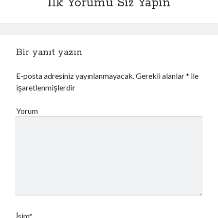
İlk Yorumu Siz Yapın
Masaüstü Programlama
Mobil Programlama
MsSql Server
MySql
Nuxt
Bir yanıt yazın
PHP
Sistem Güvenliği
E-posta adresiniz yayınlanmayacak.
Gerekli alanlar
*
ile
Veritabanı Güvenliği
işaretlenmişlerdir
Veritabanı Programlama
Web Güvenliği
Yorum
Web Programlama
Windows
İsim*