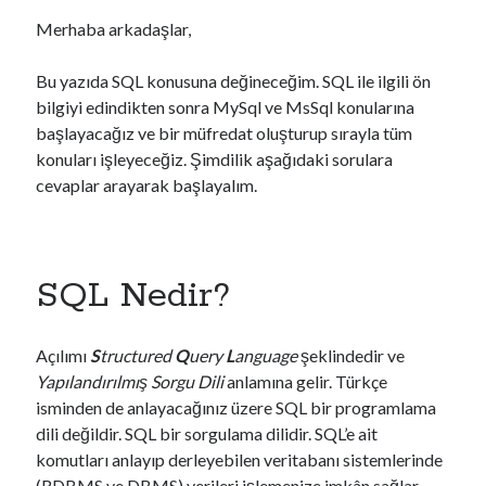
Android
Merhaba arkadaşlar,
C#
CSS
Bu yazıda SQL konusuna değineceğim. SQL ile ilgili ön
DevOps
bilgiyi edindikten sonra MySql ve MsSql konularına
Genel
başlayacağız ve bir müfredat oluşturup sırayla tüm
Go
konuları işleyeceğiz. Şimdilik aşağıdaki sorulara
Güvenlik
cevaplar arayarak başlayalım.
Her Telden
HTML
İşletim Sistemleri
Java
SQL Nedir?
Javascript
jQuery > Örnek Uygulamalar
Açılımı
S
tructured
Q
uery
L
anguage
şeklindedir ve
Laravel
Yapılandırılmış Sorgu Dili
anlamına gelir. Türkçe
Linux
isminden de anlayacağınız üzere SQL bir programlama
Mac Os
dili değildir. SQL bir sorgulama dilidir. SQL’e ait
Masaüstü Programlama
komutları anlayıp derleyebilen veritabanı sistemlerinde
Mobil Programlama
(RDBMS ve DBMS) verileri işlemenize imkân sağlar.