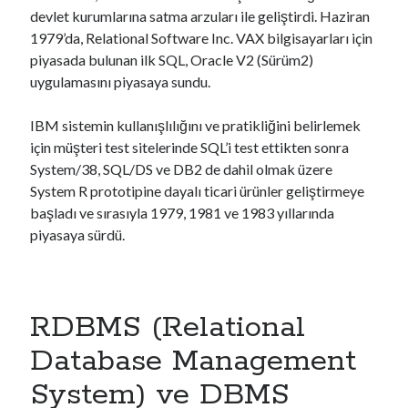
OpenCart 4 İçin Nasıl Eklenti Geliştirilir?
için
Ronin
devlet kurumlarına satma arzuları ile geliştirdi. Haziran
Proje Yaptır
için
sustartx
1979’da, Relational Software Inc. VAX bilgisayarları için
Proje Yaptır
için
sustartx
piyasada bulunan ilk SQL, Oracle V2 (Sürüm2)
Apache Server Yeniden Başlatma Sorunu ve Çözümü
için
Doram
uygulamasını piyasaya sundu.
Proje Yaptır
için
selamun aleykum
IBM sistemin kullanışlılığını ve pratikliğini belirlemek
için müşteri test sitelerinde SQL’i test ettikten sonra
Arşivler
System/38, SQL/DS ve DB2 de dahil olmak üzere
System R prototipine dayalı ticari ürünler geliştirmeye
Nisan 2024
başladı ve sırasıyla 1979, 1981 ve 1983 yıllarında
Mart 2024
piyasaya sürdü.
Şubat 2024
Ocak 2024
Şubat 2022
Ocak 2022
RDBMS (Relational
Şubat 2021
Ocak 2021
Database Management
Nisan 2020
System) ve DBMS
Temmuz 2018